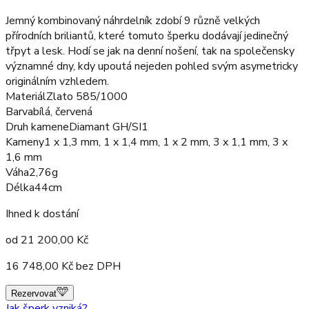
Jemný kombinovaný náhrdelník zdobí 9 různě velkých
přírodních briliantů, které tomuto šperku dodávají jedinečný
třpyt a lesk. Hodí se jak na denní nošení, tak na společensky
významné dny, kdy upoutá nejeden pohled svým asymetricky
originálním vzhledem.
Materiál
Zlato 585/1000
Barva
bílá, červená
Druh kamene
Diamant GH/SI1
Kameny
1 x 1,3 mm, 1 x 1,4 mm, 1 x 2 mm, 3 x 1,1 mm, 3 x
1,6 mm
Váha
2,76g
Délka
44cm
Ihned k dostání
od
21 200,00
Kč
16 748,00
Kč bez DPH
Rezervovat
Jak šperk vzniká?