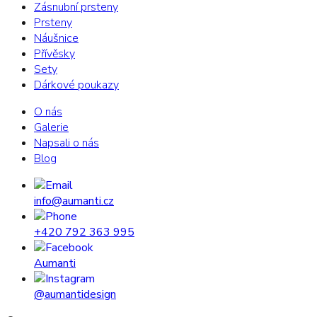
Zásnubní prsteny
Prsteny
Náušnice
Přívěsky
Sety
Dárkové poukazy
O nás
Galerie
Napsali o nás
Blog
info@aumanti.cz
+420 792 363 995
Aumanti
@aumantidesign