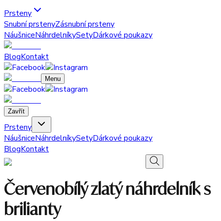
Prsteny
Snubní prsteny
Zásnubní prsteny
Náušnice
Náhrdelníky
Sety
Dárkové poukazy
Blog
Kontakt
Menu
Zavřít
Prsteny
Náušnice
Náhrdelníky
Sety
Dárkové poukazy
Blog
Kontakt
Červenobílý zlatý náhrdelník s
brilianty