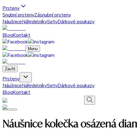
Prsteny
Snubní prsteny
Zásnubní prsteny
Náušnice
Náhrdelníky
Sety
Dárkové poukazy
Blog
Kontakt
Menu
Zavřít
Prsteny
Náušnice
Náhrdelníky
Sety
Dárkové poukazy
Blog
Kontakt
Náušnice kolečka osázená dia