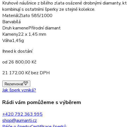
Kruhové náušnice z bílého zlata osázené drobnými diamanty, kte
kombinují s ostatními šperky ze stejné kolekce.
Materiál
Zlato 585/1000
Barva
bílá
Druh kamene
Přírodní diamant
Kameny
22 x 1,45 mm
Váha
1,45g
Ihned k dostání
od
26 800,00
Kč
21 172,00
Kč bez DPH
Rezervovat
Jak šperk vzniká?
Rádi vám pomůžeme s výběrem
+420 792 363 995
shop@aumanti.cz
Péče o šperky
Certifikace šperků