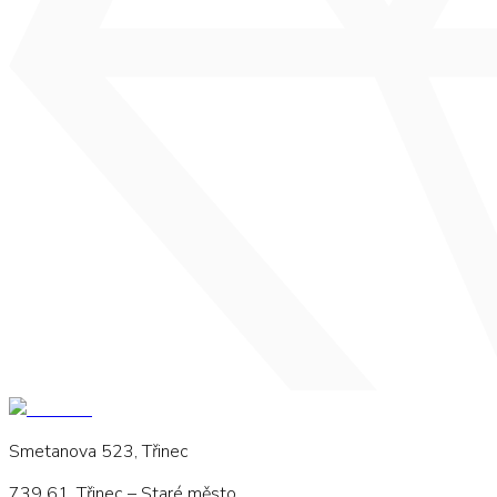
Smetanova 523, Třinec
739 61, Třinec – Staré město