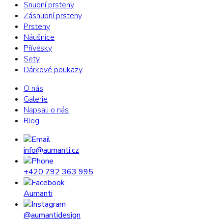
Snubní prsteny
Zásnubní prsteny
Prsteny
Náušnice
Přívěsky
Sety
Dárkové poukazy
O nás
Galerie
Napsali o nás
Blog
info@aumanti.cz
+420 792 363 995
Aumanti
@aumantidesign