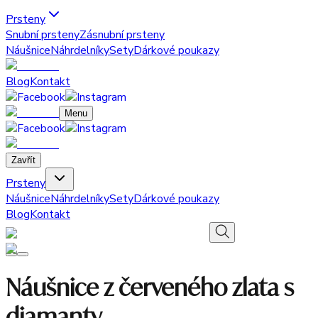
Prsteny
Snubní prsteny
Zásnubní prsteny
Náušnice
Náhrdelníky
Sety
Dárkové poukazy
Blog
Kontakt
Menu
Zavřít
Prsteny
Náušnice
Náhrdelníky
Sety
Dárkové poukazy
Blog
Kontakt
Náušnice z červeného zlata s
diamanty