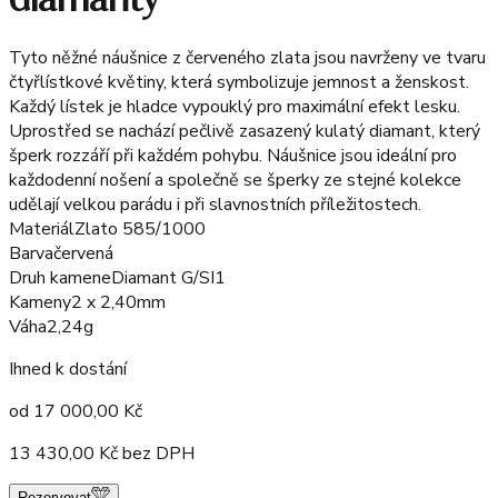
Tyto něžné náušnice z červeného zlata jsou navrženy ve tvaru
čtyřlístkové květiny, která symbolizuje jemnost a ženskost.
Každý lístek je hladce vypouklý pro maximální efekt lesku.
Uprostřed se nachází pečlivě zasazený kulatý diamant, který
šperk rozzáří při každém pohybu. Náušnice jsou ideální pro
každodenní nošení a společně se šperky ze stejné kolekce
udělají velkou parádu i při slavnostních příležitostech.
Materiál
Zlato 585/1000
Barva
červená
Druh kamene
Diamant G/SI1
Kameny
2 x 2,40mm
Váha
2,24g
Ihned k dostání
od
17 000,00
Kč
13 430,00
Kč bez DPH
Rezervovat