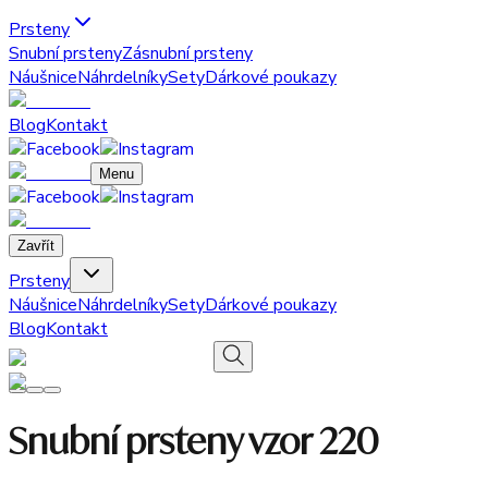
Prsteny
Snubní prsteny
Zásnubní prsteny
Náušnice
Náhrdelníky
Sety
Dárkové poukazy
Blog
Kontakt
Menu
Zavřít
Prsteny
Náušnice
Náhrdelníky
Sety
Dárkové poukazy
Blog
Kontakt
Snubní prsteny vzor 220