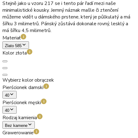
Stejně jako u vzoru 217 se i tento pár řadí mezi naše
minimalistické kousky. Jemný náznak mašle či ztenčení
můžeme vidět u dámského prstene, který je půlkulatý a má
šířku 3 milimetrů. Pánský zůstává dokonale rovný, lesklý a
má šířku 4,5 milimetrů.
Materiał
i
Zlato 585
Kolor złota
i
Wybierz kolor obrączek
Pierścionek damski
i
40
Pierścionek męski
i
40
Rodzaj kamienia
i
Bez kamene
Grawerowanie
i