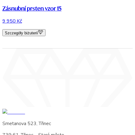
Zásnubní prsten vzor 15
9 950 Kč
Szczegóły biżuterii
Smetanova 523, Třinec
739 61, Třinec – Staré město