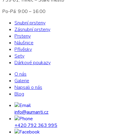
Po-Pá: 9:00 – 16:00
Snubní prsteny
Zásnubní prsteny
Prsteny
Náušnice
Přívěsky
Sety
Dárkové poukazy
O nás
Galerie
Napsali o nás
Blog
info@aumanti.cz
+420 792 363 995