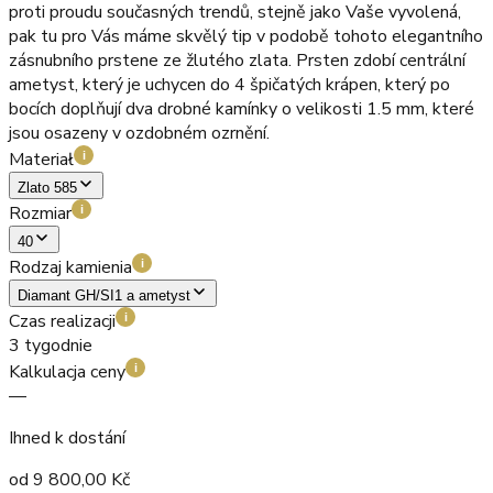
proti proudu současných trendů, stejně jako Vaše vyvolená,
pak tu pro Vás máme skvělý tip v podobě tohoto elegantního
zásnubního prstene ze žlutého zlata. Prsten zdobí centrální
ametyst, který je uchycen do 4 špičatých krápen, který po
bocích doplňují dva drobné kamínky o velikosti 1.5 mm, které
jsou osazeny v ozdobném ozrnění.
Materiał
i
Zlato 585
Rozmiar
i
40
Rodzaj kamienia
i
Diamant GH/SI1 a ametyst
Czas realizacji
i
3 tygodnie
Kalkulacja ceny
i
—
Ihned k dostání
od
9 800,00
Kč