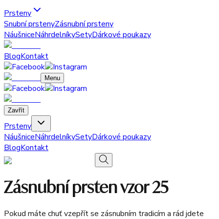
Prsteny
Snubní prsteny
Zásnubní prsteny
Náušnice
Náhrdelníky
Sety
Dárkové poukazy
Blog
Kontakt
Menu
Zavřít
Prsteny
Náušnice
Náhrdelníky
Sety
Dárkové poukazy
Blog
Kontakt
Zásnubní prsten vzor 25
Pokud máte chuť vzepřít se zásnubním tradicím a rád jdete