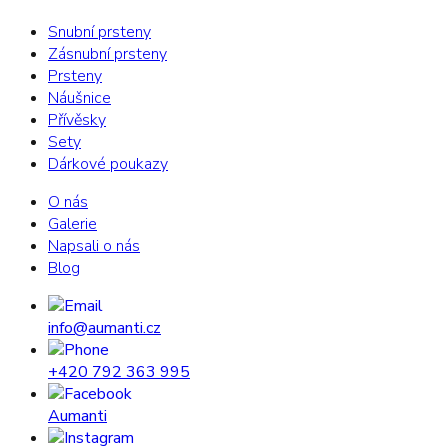
Snubní prsteny
Zásnubní prsteny
Prsteny
Náušnice
Přívěsky
Sety
Dárkové poukazy
O nás
Galerie
Napsali o nás
Blog
info@aumanti.cz
+420 792 363 995
Aumanti