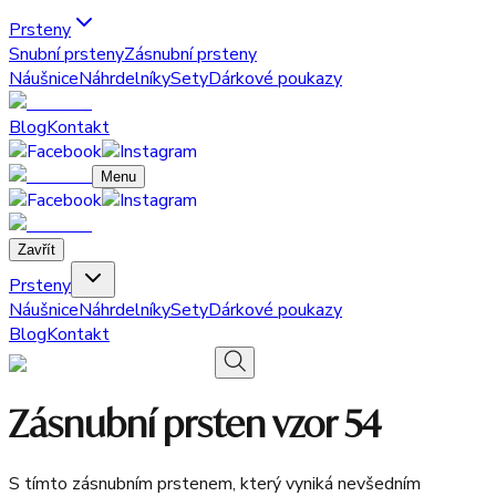
Prsteny
Snubní prsteny
Zásnubní prsteny
Náušnice
Náhrdelníky
Sety
Dárkové poukazy
Blog
Kontakt
Menu
Zavřít
Prsteny
Náušnice
Náhrdelníky
Sety
Dárkové poukazy
Blog
Kontakt
Zásnubní prsten vzor 54
S tímto zásnubním prstenem, který vyniká nevšedním