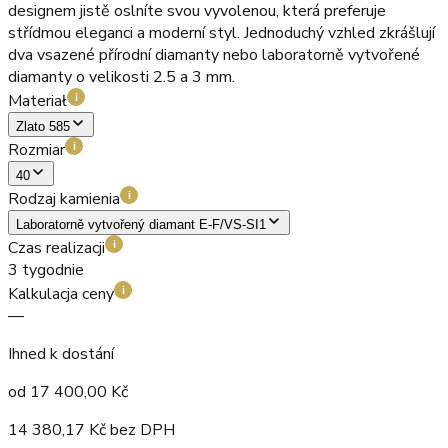
designem jistě oslníte svou vyvolenou, která preferuje
střídmou eleganci a moderní styl. Jednoduchý vzhled zkrášlují
dva vsazené přírodní diamanty nebo laboratorně vytvořené
diamanty o velikosti 2.5 a 3 mm.
Materiał
i
Zlato 585
Rozmiar
i
40
Rodzaj kamienia
i
Laboratorně vytvořený diamant E-F/VS-SI1
Czas realizacji
i
3 tygodnie
Kalkulacja ceny
i
—
Ihned k dostání
od
17 400,00
Kč
14 380,17
Kč bez DPH