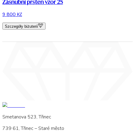
Zásnubní prsten vzor 25
9 800 Kč
Szczegóły biżuterii
Smetanova 523, Třinec
739 61, Třinec – Staré město