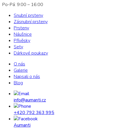
Po-Pá: 9:00 – 16:00
Snubní prsteny
Zásnubní prsteny
Prsteny
Náušnice
Přívěsky
Sety
Dárkové poukazy
O nás
Galerie
Napsali o nás
Blog
info@aumanti.cz
+420 792 363 995
Aumanti