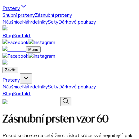
Prsteny
Snubní prsteny
Zásnubní prsteny
Náušnice
Náhrdelníky
Sety
Dárkové poukazy
Blog
Kontakt
Menu
Zavřít
Prsteny
Náušnice
Náhrdelníky
Sety
Dárkové poukazy
Blog
Kontakt
Zásnubní prsten vzor 60
Pokud si chcete na celý život získat srdce své nejmilejší, pak