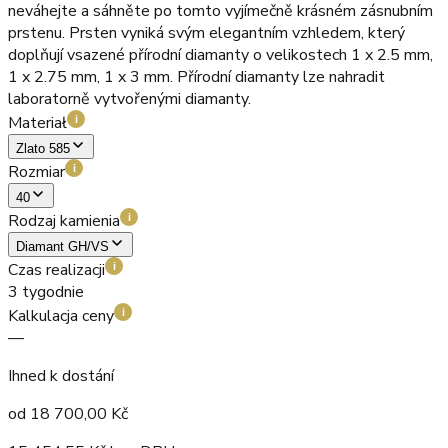
neváhejte a sáhněte po tomto vyjímečně krásném zásnubním
prstenu. Prsten vyniká svým elegantním vzhledem, který
doplňují vsazené přírodní diamanty o velikostech 1 x 2.5 mm,
1 x 2.75 mm, 1 x 3 mm. Přírodní diamanty lze nahradit
laboratorně vytvořenými diamanty.
Materiał
i
Zlato 585
Rozmiar
i
40
Rodzaj kamienia
i
Diamant GH/VS
Czas realizacji
i
3 tygodnie
Kalkulacja ceny
i
—
Ihned k dostání
od
18 700,00
Kč