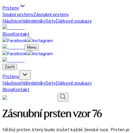
Prsteny
Snubní prsteny
Zásnubní prsteny
Náušnice
Náhrdelníky
Sety
Dárkové poukazy
Blog
Kontakt
Menu
Zavřít
Prsteny
Náušnice
Náhrdelníky
Sety
Dárkové poukazy
Blog
Kontakt
Zásnubní prsten vzor 76
Něžný prsten, který bude slušet každé ženské ruce. Prsten je