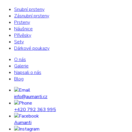
Snubní prsteny
Zásnubní prsteny
Prsteny
Náušnice
Přívěsky
Sety
Dárkové poukazy
O nás
Galerie
Napsali o nás
Blog
info@aumanti.cz
+420 792 363 995
Aumanti