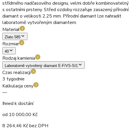
střídmého nadčasového designu, velmi dobře kombinovatelný
s ostatními prsteny. Střed ozdoby rozzařuje zasazený přírodní
diamant o velikosti 2.25 mm. Přírodní diamant lze nahradit
laboratorně vytvořeným diamantem.
Materiał
i
Zlato 585
Rozmiar
i
40
Rodzaj kamienia
i
Laboratorně vytvořený diamant E-F/VS-SI1
Czas realizacji
i
3 tygodnie
Kalkulacja ceny
i
—
Ihned k dostání
od
10 000,00
Kč
8 264,46
Kč bez DPH