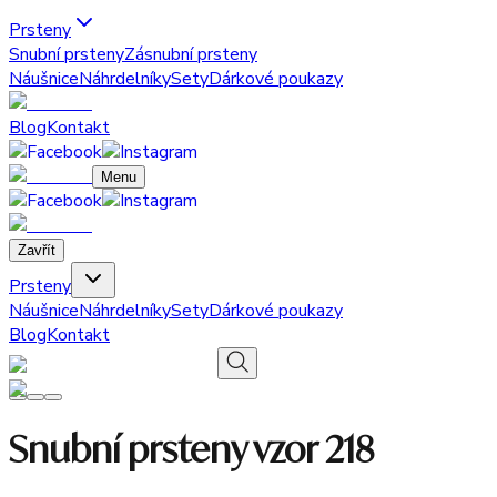
Prsteny
Snubní prsteny
Zásnubní prsteny
Náušnice
Náhrdelníky
Sety
Dárkové poukazy
Blog
Kontakt
Menu
Zavřít
Prsteny
Náušnice
Náhrdelníky
Sety
Dárkové poukazy
Blog
Kontakt
Snubní prsteny vzor 218