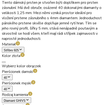
Tento dámský prsten je stvořen býti doplňkem pro prsten
zásnubní. Má dvě obruče, osázené 40 dokonalými diamanty o
velikosti 1,25 mm. Mezi němi vzniká prostor ideální pro
vložení prstene zásnubního s 4mm diamantem. Jednoduchost
pánského prstene skvěle doplňuje jemné rytí hran. Tím se
jeho rovný profil, šířky 5 mm, stává nenápadně poutavým a
skvostně se hodí všem, kteří mají rádi střípek zajimavosti v
naprosté jednoduchosti.
Materiał
i
Stříbro 925
Kolor złota
i
Wybierz kolor obrączek
Pierścionek damski
i
40
Pierścionek męski
i
40
Rodzaj kamienia
i
Diamant GH/VS