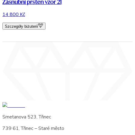
Zásnubní prsten vzor 21
14 800 Kč
Szczegóły biżuterii
Smetanova 523, Třinec
739 61, Třinec – Staré město