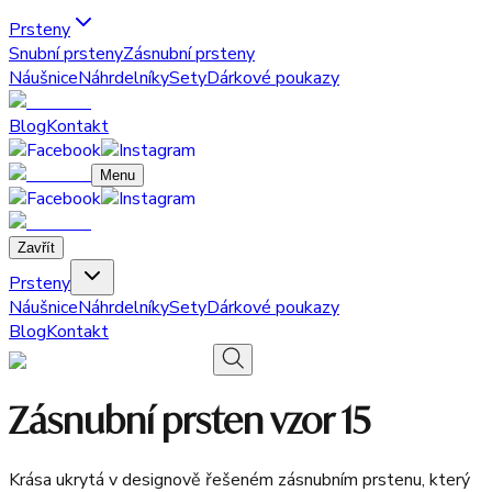
Prsteny
Snubní prsteny
Zásnubní prsteny
Náušnice
Náhrdelníky
Sety
Dárkové poukazy
Blog
Kontakt
Menu
Zavřít
Prsteny
Náušnice
Náhrdelníky
Sety
Dárkové poukazy
Blog
Kontakt
Zásnubní prsten vzor 15
Krása ukrytá v designově řešeném zásnubním prstenu, který