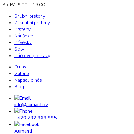
Po-Pá: 9:00 – 16:00
Snubní prsteny
Zásnubní prsteny
Prsteny
Náušnice
Přívěsky
Sety
Dárkové poukazy
O nás
Galerie
Napsali o nás
Blog
info@aumanti.cz
+420 792 363 995
Aumanti