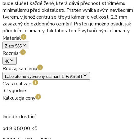
bude slušet každé ženě, která dává přednost střídmému
minimalismu před okázalostí. Prsten vyniká svým nevšedním
tvarem, v jehož centru se třpytí kámen o velikosti 2.3 mm
zasazený do ozdobného ozrnění. Prsten je možno osadit jak
přírodními diamanty, tak laboratorně vytvořenými diamanty.
Materiał
i
Zlato 585
Rozmiar
i
40
Rodzaj kamienia
i
Laboratorně vytvořený diamant E-F/VS-SI1
Czas realizacji
i
3 tygodnie
Kalkulacja ceny
i
—
Ihned k dostání
od
9 950,00
Kč