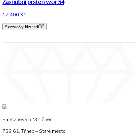
Zásnubní prsten vzor 54
17 400 Kč
Szczegóły biżuterii
Smetanova 523, Třinec
739 61, Třinec – Staré město