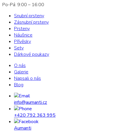
Po-Pá: 9:00 – 16:00
Snubní prsteny
Zásnubní prsteny
Prsteny
Náušnice
Přívěsky
Sety
Dárkové poukazy
O nás
Galerie
Napsali o nás
Blog
info@aumanti.cz
+420 792 363 995
Aumanti