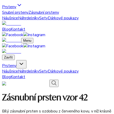
Prsteny
Snubní prsteny
Zásnubní prsteny
Náušnice
Náhrdelníky
Sety
Dárkové poukazy
Blog
Kontakt
Menu
Zavřít
Prsteny
Náušnice
Náhrdelníky
Sety
Dárkové poukazy
Blog
Kontakt
Zásnubní prsten vzor 42
Bílý zásnubní prsten s ozdobou z červeného kovu, v níž krásně