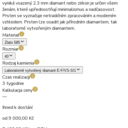
vyniká vsazený 2.3 mm diamant nebo zirkon je určen všem
ženám, které upřednostňují minimalismus a nadčasovost.
Prsten se vyznačuje netradičním zpracováním a moderním
vzhledem. Prsten lze osadit jak přírodním diamantem, tak
laboratorně vytvořeným diamantem.
Materiał
i
Zlato 585
Rozmiar
i
40
Rodzaj kamienia
i
Laboratorně vytvořený diamant E-F/VS-SI1
Czas realizacji
i
3 tygodnie
Kalkulacja ceny
i
—
Ihned k dostání
od
9 000,00
Kč