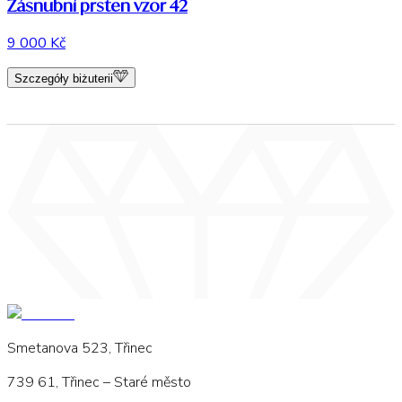
Zásnubní prsten vzor 42
9 000 Kč
Szczegóły biżuterii
Smetanova 523, Třinec
739 61, Třinec – Staré město