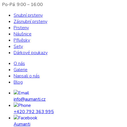
Po-Pá: 9:00 – 16:00
Snubní prsteny
Zásnubní prsteny
Prsteny
Náušnice
Přívěsky
Sety
Dárkové poukazy
O nás
Galerie
Napsali o nás
Blog
info@aumanti.cz
+420 792 363 995
Aumanti