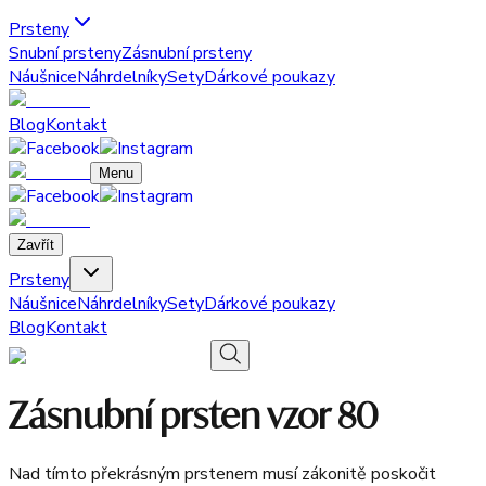
Prsteny
Snubní prsteny
Zásnubní prsteny
Náušnice
Náhrdelníky
Sety
Dárkové poukazy
Blog
Kontakt
Menu
Zavřít
Prsteny
Náušnice
Náhrdelníky
Sety
Dárkové poukazy
Blog
Kontakt
Zásnubní prsten vzor 80
Nad tímto překrásným prstenem musí zákonitě poskočit