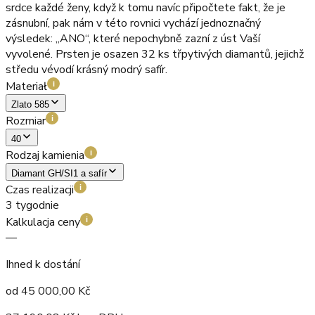
srdce každé ženy, když k tomu navíc připočtete fakt, že je
zásnubní, pak nám v této rovnici vychází jednoznačný
výsledek: „ANO“, které nepochybně zazní z úst Vaší
vyvolené. Prsten je osazen 32 ks třpytivých diamantů, jejichž
středu vévodí krásný modrý safír.
Materiał
i
Zlato 585
Rozmiar
i
40
Rodzaj kamienia
i
Diamant GH/SI1 a safír
Czas realizacji
i
3 tygodnie
Kalkulacja ceny
i
—
Ihned k dostání
od
45 000,00
Kč