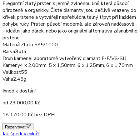
Elegantní zlatý prsten s jemně zvlněnou linií, která působí
přirozeně a organicky. Čisté diamanty jsou pečlivě vsazeny do
křivek prstene a vytvářejí nepřehlédnutelný třpyt při každém
pohybu ruky. Prsten působí moderně, ale zároveň nadčasově
– ideální jako dárek, nebo jako originální alternativa zásnubního
prstene.
Materiál
Zlato 585/1000
Barva
žlutá
Druh kamene
Laboratorně vytvořený diamant E-F/VS-SI1
Kameny
4 x 2,00mm, 5 x 1,50mm, 6 x 1,25mm, 6 x 1,70mm
Velikost
55
Váha
2,45g
Ihned k dostání
od
23 000,00
Kč
18 170,00
Kč bez DPH
Rezervovat
Jak šperk vzniká?