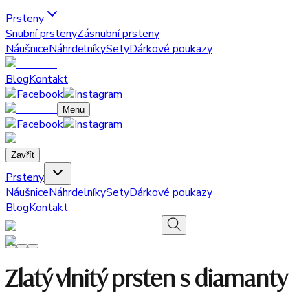
Prsteny
Snubní prsteny
Zásnubní prsteny
Náušnice
Náhrdelníky
Sety
Dárkové poukazy
Blog
Kontakt
Menu
Zavřít
Prsteny
Náušnice
Náhrdelníky
Sety
Dárkové poukazy
Blog
Kontakt
Zlatý vlnitý prsten s diamanty