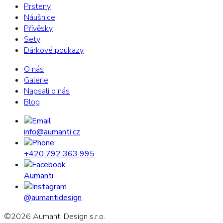
Prsteny
Náušnice
Přívěsky
Sety
Dárkové poukazy
O nás
Galerie
Napsali o nás
Blog
info@aumanti.cz
+420 792 363 995
Aumanti
@aumantidesign
©
2026
Aumanti Design s.r.o.