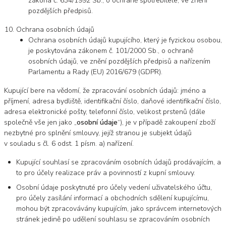
zákona č. 634/1992 Sb., o ochraně spotřebitele, ve znění
pozdějších předpisů.
Ochrana osobních údajů
Ochrana osobních údajů kupujícího, který je fyzickou osobou,
je poskytována zákonem č. 101/2000 Sb., o ochraně
osobních údajů, ve znění pozdějších předpisů a nařízením
Parlamentu a Rady (EU) 2016/679 (GDPR).
Kupující bere na vědomí, že zpracování osobních údajů: jméno a
příjmení, adresa bydliště, identifikační číslo, daňové identifikační číslo,
adresa elektronické pošty, telefonní číslo, velikost prstenů (dále
společně vše jen jako „
osobní údaje
“), je v případě zakoupení zboží
nezbytné pro splnění smlouvy, jejíž stranou je subjekt údajů
v souladu s čl. 6 odst. 1 písm. a) nařízení.
Kupující souhlasí se zpracováním osobních údajů prodávajícím, a
to pro účely realizace práv a povinností z kupní smlouvy.
Osobní údaje poskytnuté pro účely vedení uživatelského účtu,
pro účely zasílání informací a obchodních sdělení kupujícímu,
mohou být zpracovávány kupujícím, jako správcem internetových
stránek jedině po udělení souhlasu se zpracováním osobních