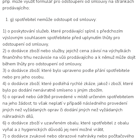
příp. může využít formulář pro odstoupení od smlouvy na stránkách
prodávajícího;
g) spotřebitel nemůže odstoupit od smlouvy:
1) o poskytování služeb, které prodávající splnil s předchozím
výslovným souhlasem spotřebitele před uplynutím lhůty pro
odstoupení od smlouvy,
2) o dodávce zboží nebo služby, jejichž cena závisí na výchylkách
finančního trhu nezávisle na vůli prodávajícího a k němuž může dojít
během lhůty pro odstoupení od smlouvy,
3) o dodávce zboží, které bylo upraveno podle přání spotřebitele
nebo pro jeho osobu,
4) o dodávce zboží, které podléhá rychlé zkáze, jakož i zboží, které
bylo po dodání nenávratně smíseno s jiným zbožím,
5) o opravě nebo údržbě provedené v místě určeném spotřebitelem
na jeho žádost; to však neplatí v případě následného provedení
jiných než vyžádaných oprav či dodání jiných než vyžádaných
náhradních dílů,
6) o dodávce zboží v uzavřeném obalu, které spotřebitel z obalu
vyňal a z hygienických důvodů jej není možné vrátit,
7) o dodávce zvukové nebo obrazové nahrávky nebo počítačového