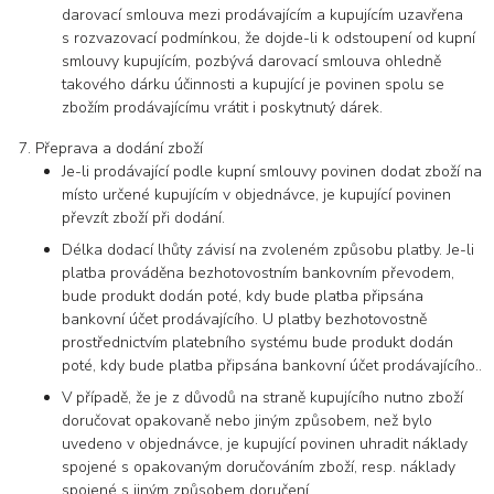
darovací smlouva mezi prodávajícím a kupujícím uzavřena
s rozvazovací podmínkou, že dojde-li k odstoupení od kupní
smlouvy kupujícím, pozbývá darovací smlouva ohledně
takového dárku účinnosti a kupující je povinen spolu se
zbožím prodávajícímu vrátit i poskytnutý dárek.
Přeprava a dodání zboží
Je-li prodávající podle kupní smlouvy povinen dodat zboží na
místo určené kupujícím v objednávce, je kupující povinen
převzít zboží při dodání.
Délka dodací lhůty závisí na zvoleném způsobu platby. Je-li
platba prováděna bezhotovostním bankovním převodem,
bude produkt dodán poté, kdy bude platba připsána
bankovní účet prodávajícího. U platby bezhotovostně
prostřednictvím platebního systému bude produkt dodán
poté, kdy bude platba připsána bankovní účet prodávajícího..
V případě, že je z důvodů na straně kupujícího nutno zboží
doručovat opakovaně nebo jiným způsobem, než bylo
uvedeno v objednávce, je kupující povinen uhradit náklady
spojené s opakovaným doručováním zboží, resp. náklady
spojené s jiným způsobem doručení.