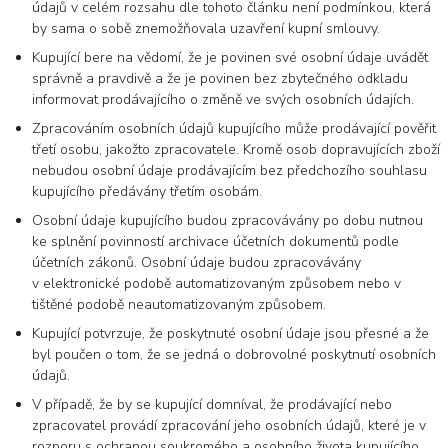
údajů v celém rozsahu dle tohoto článku není podmínkou, která
by sama o sobě znemožňovala uzavření kupní smlouvy.
Kupující bere na vědomí, že je povinen své osobní údaje uvádět
správně a pravdivě a že je povinen bez zbytečného odkladu
informovat prodávajícího o změně ve svých osobních údajích.
Zpracováním osobních údajů kupujícího může prodávající pověřit
třetí osobu, jakožto zpracovatele. Kromě osob dopravujících zboží
nebudou osobní údaje prodávajícím bez předchozího souhlasu
kupujícího předávány třetím osobám.
Osobní údaje kupujícího budou zpracovávány po dobu nutnou
ke splnění povinností archivace účetních dokumentů podle
účetních zákonů. Osobní údaje budou zpracovávány
v elektronické podobě automatizovaným způsobem nebo v
tištěné podobě neautomatizovaným způsobem.
Kupující potvrzuje, že poskytnuté osobní údaje jsou přesné a že
byl poučen o tom, že se jedná o dobrovolné poskytnutí osobních
údajů.
V případě, že by se kupující domníval, že prodávající nebo
zpracovatel provádí zpracování jeho osobních údajů, které je v
rozporu s ochranou soukromého a osobního života kupujícího