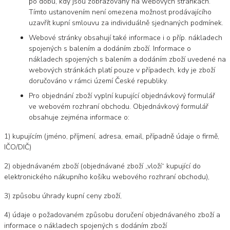
po dobu, kdy jsou zobrazovány na webových stránkách.
Tímto ustanovením není omezena možnost prodávajícího
uzavřít kupní smlouvu za individuálně sjednaných podmínek.
Webové stránky obsahují také informace i o příp. nákladech
spojených s balením a dodáním zboží. Informace o
nákladech spojených s balením a dodáním zboží uvedené na
webových stránkách platí pouze v případech, kdy je zboží
doručováno v rámci území České republiky.
Pro objednání zboží vyplní kupující objednávkový formulář
ve webovém rozhraní obchodu. Objednávkový formulář
obsahuje zejména informace o:
1) kupujícím (jméno, příjmení, adresa, email, případně údaje o firmě,
IČO/DIČ)
2) objednávaném zboží (objednávané zboží „vloží“ kupující do
elektronického nákupního košíku webového rozhraní obchodu),
3) způsobu úhrady kupní ceny zboží,
4) údaje o požadovaném způsobu doručení objednávaného zboží a
informace o nákladech spojených s dodáním zboží