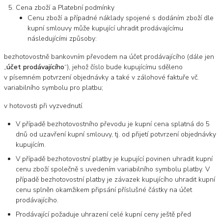
Cena zboží a Platební podmínky
Cenu zboží a případné náklady spojené s dodáním zboží dle
kupní smlouvy může kupující uhradit prodávajícímu
následujícími způsoby:
bezhotovostně bankovním převodem na účet prodávajícího (dále jen
„
účet prodávajícího
“), jehož číslo bude kupujícímu sděleno
v písemném potvrzení objednávky a také v zálohové faktuře vč.
variabilního symbolu pro platbu;
v hotovosti při vyzvednutí.
V případě bezhotovostního převodu je kupní cena splatná do 5
dnů od uzavření kupní smlouvy, tj. od přijetí potvrzení objednávky
kupujícím.
V případě bezhotovostní platby je kupující povinen uhradit kupní
cenu zboží společně s uvedením variabilního symbolu platby. V
případě bezhotovostní platby je závazek kupujícího uhradit kupní
cenu splněn okamžikem připsání příslušné částky na účet
prodávajícího.
Prodávající požaduje uhrazení celé kupní ceny ještě před