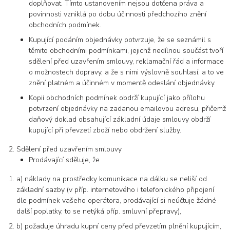
doplňovat. Tímto ustanovením nejsou dotčena práva a
povinnosti vzniklá po dobu účinnosti předchozího znění
obchodních podmínek.
Kupující podáním objednávky potvrzuje, že se seznámil s
těmito obchodními podmínkami, jejichž nedílnou součást tvoří
sdělení před uzavřením smlouvy, reklamační řád a informace
o možnostech dopravy, a že s nimi výslovně souhlasí, a to ve
znění platném a účinném v momentě odeslání objednávky.
Kopii obchodních podmínek obdrží kupující jako přílohu
potvrzení objednávky na zadanou emailovou adresu, přičemž
daňový doklad obsahující základní údaje smlouvy obdrží
kupující při převzetí zboží nebo obdržení služby.
Sdělení před uzavřením smlouvy
Prodávající sděluje, že
a) náklady na prostředky komunikace na dálku se neliší od
základní sazby (v příp. internetového i telefonického připojení
dle podmínek vašeho operátora, prodávající si neúčtuje žádné
další poplatky, to se netýká příp. smluvní přepravy),
b) požaduje úhradu kupní ceny před převzetím plnění kupujícím,