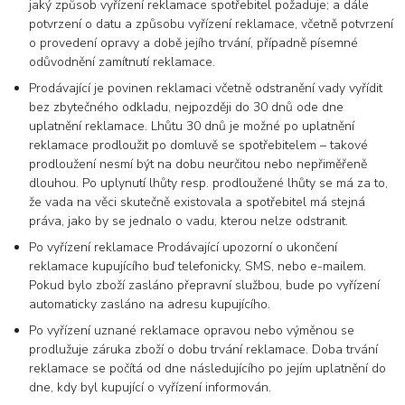
jaký způsob vyřízení reklamace spotřebitel požaduje; a dále
potvrzení o datu a způsobu vyřízení reklamace, včetně potvrzení
o provedení opravy a době jejího trvání, případně písemné
odůvodnění zamítnutí reklamace.
Prodávající je povinen reklamaci včetně odstranění vady vyřídit
bez zbytečného odkladu, nejpozději do 30 dnů ode dne
uplatnění reklamace. Lhůtu 30 dnů je možné po uplatnění
reklamace prodloužit po domluvě se spotřebitelem – takové
prodloužení nesmí být na dobu neurčitou nebo nepřiměřeně
dlouhou. Po uplynutí lhůty resp. prodloužené lhůty se má za to,
že vada na věci skutečně existovala a spotřebitel má stejná
práva, jako by se jednalo o vadu, kterou nelze odstranit.
Po vyřízení reklamace Prodávající upozorní o ukončení
reklamace kupujícího buď telefonicky, SMS, nebo e-mailem.
Pokud bylo zboží zasláno přepravní službou, bude po vyřízení
automaticky zasláno na adresu kupujícího.
Po vyřízení uznané reklamace opravou nebo výměnou se
prodlužuje záruka zboží o dobu trvání reklamace. Doba trvání
reklamace se počítá od dne následujícího po jejím uplatnění do
dne, kdy byl kupující o vyřízení informován.