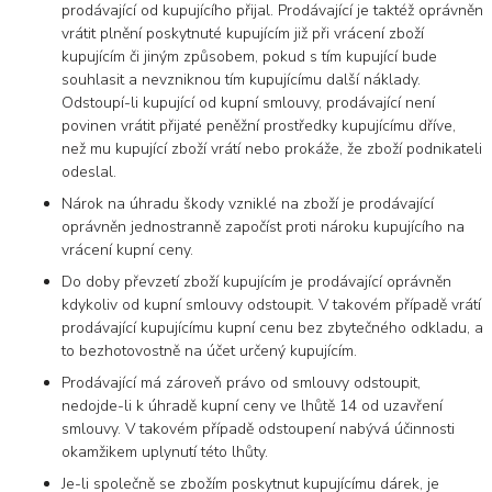
prodávající od kupujícího přijal. Prodávající je taktéž oprávněn
vrátit plnění poskytnuté kupujícím již při vrácení zboží
kupujícím či jiným způsobem, pokud s tím kupující bude
souhlasit a nevzniknou tím kupujícímu další náklady.
Odstoupí-li kupující od kupní smlouvy, prodávající není
povinen vrátit přijaté peněžní prostředky kupujícímu dříve,
než mu kupující zboží vrátí nebo prokáže, že zboží podnikateli
odeslal.
Nárok na úhradu škody vzniklé na zboží je prodávající
oprávněn jednostranně započíst proti nároku kupujícího na
vrácení kupní ceny.
Do doby převzetí zboží kupujícím je prodávající oprávněn
kdykoliv od kupní smlouvy odstoupit. V takovém případě vrátí
prodávající kupujícímu kupní cenu bez zbytečného odkladu, a
to bezhotovostně na účet určený kupujícím.
Prodávající má zároveň právo od smlouvy odstoupit,
nedojde-li k úhradě kupní ceny ve lhůtě 14 od uzavření
smlouvy. V takovém případě odstoupení nabývá účinnosti
okamžikem uplynutí této lhůty.
Je-li společně se zbožím poskytnut kupujícímu dárek, je