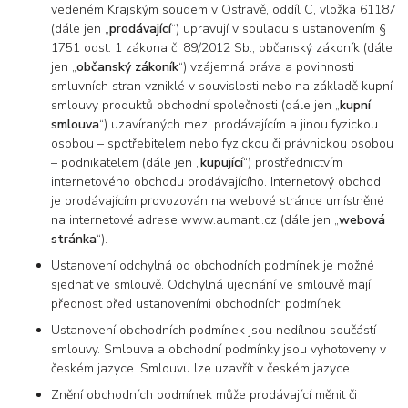
vedeném Krajským soudem v Ostravě, oddíl C, vložka 61187
(dále jen „
prodávající
“) upravují v souladu s ustanovením §
1751 odst. 1 zákona č. 89/2012 Sb., občanský zákoník (dále
jen „
občanský zákoník
“) vzájemná práva a povinnosti
smluvních stran vzniklé v souvislosti nebo na základě kupní
smlouvy produktů obchodní společnosti (dále jen „
kupní
smlouva
“) uzavíraných mezi prodávajícím a jinou fyzickou
osobou – spotřebitelem nebo fyzickou či právnickou osobou
– podnikatelem (dále jen „
kupující
“) prostřednictvím
internetového obchodu prodávajícího. Internetový obchod
je prodávajícím provozován na webové stránce umístněné
na internetové adrese www.aumanti.cz (dále jen „
webová
stránka
“).
Ustanovení odchylná od obchodních podmínek je možné
sjednat ve smlouvě. Odchylná ujednání ve smlouvě mají
přednost před ustanoveními obchodních podmínek.
Ustanovení obchodních podmínek jsou nedílnou součástí
smlouvy. Smlouva a obchodní podmínky jsou vyhotoveny v
českém jazyce. Smlouvu lze uzavřít v českém jazyce.
Znění obchodních podmínek může prodávající měnit či