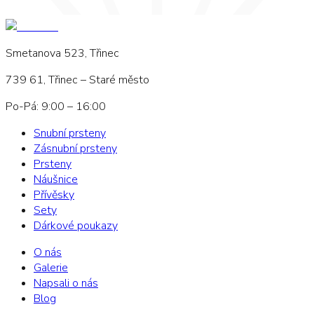
Smetanova 523, Třinec
739 61, Třinec – Staré město
Po-Pá: 9:00 – 16:00
Snubní prsteny
Zásnubní prsteny
Prsteny
Náušnice
Přívěsky
Sety
Dárkové poukazy
O nás
Galerie
Napsali o nás
Blog