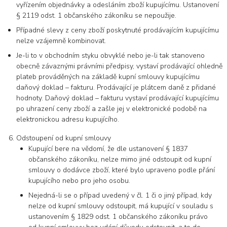
vyřízením objednávky a odesláním zboží kupujícímu. Ustanovení
§ 2119 odst. 1 občanského zákoníku se nepoužije.
Případné slevy z ceny zboží poskytnuté prodávajícím kupujícímu
nelze vzájemně kombinovat.
Je-li to v obchodním styku obvyklé nebo je-li tak stanoveno
obecně závaznými právními předpisy, vystaví prodávající ohledně
plateb prováděných na základě kupní smlouvy kupujícímu
daňový doklad – fakturu. Prodávající je plátcem daně z přidané
hodnoty. Daňový doklad – fakturu vystaví prodávající kupujícímu
po uhrazení ceny zboží a zašle jej v elektronické podobě na
elektronickou adresu kupujícího.
Odstoupení od kupní smlouvy
Kupující bere na vědomí, že dle ustanovení § 1837
občanského zákoníku, nelze mimo jiné odstoupit od kupní
smlouvy o dodávce zboží, které bylo upraveno podle přání
kupujícího nebo pro jeho osobu.
Nejedná-li se o případ uvedený v čl. 1 či o jiný případ, kdy
nelze od kupní smlouvy odstoupit, má kupující v souladu s
ustanovením § 1829 odst. 1 občanského zákoníku právo