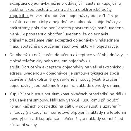
akceptací objednávky, jež je prodávajícím zaslána kupujícímu
elektronickou poštou, a to na adresu elektronické pošty
kupujícího.
Potvrzení o obdržení objednávky podle čl. 4.5. je
zasílána automaticky a nejedná se o akceptaci objednávky z
naší strany, pokud to není v tomto potvrzení výslovně uvedeno.
Není-li v potvrzení o obdržení uvedeno, že objednávku
přijímáme, zašleme vám akceptaci objednávky v následném
mailu společně s doručením zálohové faktury k objednávce.
Do okamžiku než je vám doručena akceptace vaší objednávky, je
možné telefonicky nebo mailem objednávku
zrušit.
Doručením
akceptace
objednávky na vaši elektronickou
adresu uvedenou v objednávce
, je smlouva týkající se zboží
uzavřena
. Jakékoli změny uzavřené smlouvy (včetně zrušení
objednávky) jsou poté možné jen na základě dohody s námi.
Kupující souhlasí s použitím komunikačních prostředků na dálku
při uzavírání smlouvy. Náklady vzniklé kupujícímu při použití
komunikačních prostředků na dálku v souvislosti s uzavřením
smlouvy (náklady na internetové připojení, náklady na telefonní
hovory) si hradí kupující sám, přičemž tyto náklady se neliší od
základní sazby.