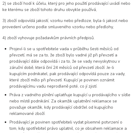
2) se zboží hodí k účelu, který pro jeho použití prodávající uvádí nebo
ke kterému se zboží tohoto druhu obvykle používá,
3) zboží odpovídá jakostí, vzorku nebo předloze, byla-li jakost nebo
provedení určeno podle smluveného vzorku nebo předlohy,
4) zboží vyhovuje požadavkům právních předpisů.
Projeví-li se u spotřebitele vada v průběhu šesti měsíců od
převzetí, má se za to, že zboží bylo vadné již při převzetí a
prodávající dále odpovídá i za to, že se vady nevyskytnou v
záruční době, která činí 24 měsíců od převzetí zboží. Je-li
kupujícím podnikatel, pak prodávající odpovídá pouze za vady,
které zboží mělo při převzetí. Kupující je povinen oznámit
prodávajícímu vadu neprodleně poté, co jí zjistí.
Práva z vadného plnění uplatňuje kupující u prodávajícího v sídle
nebo místě podnikání. Za okamžik uplatnění reklamace se
považuje okamžik, kdy prodávající obdržel od kupujícího
reklamované zboží.
Prodávající je povinen spotřebiteli vydat písemné potvrzení o
tom, kdy spotřebitel právo uplatnil, co je obsahem reklamace a