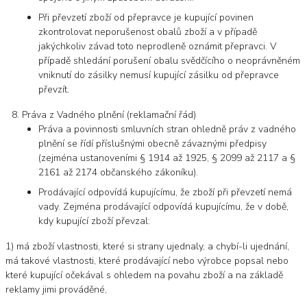
Při převzetí zboží od přepravce je kupující povinen
zkontrolovat neporušenost obalů zboží a v případě
jakýchkoliv závad toto neprodleně oznámit přepravci. V
případě shledání porušení obalu svědčícího o neoprávněném
vniknutí do zásilky nemusí kupující zásilku od přepravce
převzít.
Práva z Vadného plnění (reklamační řád)
Práva a povinnosti smluvních stran ohledně práv z vadného
plnění se řídí příslušnými obecně závaznými předpisy
(zejména ustanoveními § 1914 až 1925, § 2099 až 2117 a §
2161 až 2174 občanského zákoníku).
Prodávající odpovídá kupujícímu, že zboží při převzetí nemá
vady. Zejména prodávající odpovídá kupujícímu, že v době,
kdy kupující zboží převzal:
1) má zboží vlastnosti, které si strany ujednaly, a chybí-li ujednání,
má takové vlastnosti, které prodávající nebo výrobce popsal nebo
které kupující očekával s ohledem na povahu zboží a na základě
reklamy jimi prováděné,