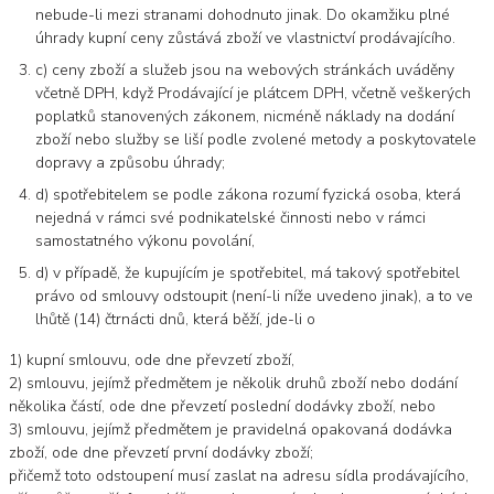
nebude-li mezi stranami dohodnuto jinak. Do okamžiku plné
úhrady kupní ceny zůstává zboží ve vlastnictví prodávajícího.
c) ceny zboží a služeb jsou na webových stránkách uváděny
včetně DPH, když Prodávající je plátcem DPH, včetně veškerých
poplatků stanovených zákonem, nicméně náklady na dodání
zboží nebo služby se liší podle zvolené metody a poskytovatele
dopravy a způsobu úhrady;
d) spotřebitelem se podle zákona rozumí fyzická osoba, která
nejedná v rámci své podnikatelské činnosti nebo v rámci
samostatného výkonu povolání,
d) v případě, že kupujícím je spotřebitel, má takový spotřebitel
právo od smlouvy odstoupit (není-li níže uvedeno jinak), a to ve
lhůtě (14) čtrnácti dnů, která běží, jde-li o
1) kupní smlouvu, ode dne převzetí zboží,
2) smlouvu, jejímž předmětem je několik druhů zboží nebo dodání
několika částí, ode dne převzetí poslední dodávky zboží, nebo
3) smlouvu, jejímž předmětem je pravidelná opakovaná dodávka
zboží, ode dne převzetí první dodávky zboží;
přičemž toto odstoupení musí zaslat na adresu sídla prodávajícího,