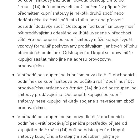
od kupní smlouvy bez udání důvodu odstoupit, a to do
čtrnácti (14) dnů od převzetí zboží, přičemž v případě, že
předmětem kupní smlouvy je několik druhů zboží nebo
dodání několika částí, běží tato lhůta ode dne převzetí
poslední dodávky zboží. Odstoupení od kupní smlouvy musí
být prodávajícímu odesláno ve lhůtě uvedené v předchozí
větě. Pro odstoupení od kupní smlouvy může kupující využit
vzorový formulář poskytovaný prodávajícím, jenž tvoří přílohu
obchodních podmínek. Odstoupení od kupní smlouvy může
kupující zasílat mimo jiné na adresu provozovny
prodávajícího.
V případě odstoupení od kupní smlouvy dle čl. 2 obchodních
podmínek se kupní smlouva od počátku ruší. Zboží musí být
prodávajícímu vráceno do čtrnácti (14) dnů od odstoupení od
smlouvy prodávajícímu. Odstoupí-li kupující od kupní
smlouvy, nese kupující náklady spojené s navrácením zboží
prodávajícímu.
V případě odstoupení od smlouvy dle čl. 2 obchodních
podmínek vrátí prodávající peněžní prostředky přijaté od
kupujícího do čtrnácti (14) dnů od odstoupení od kupní
smlouvy kupujícím, a to stejným způsobem, jakým je