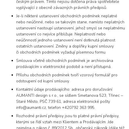
českým právem. Tímto nejsou dotčena práva spotřebitele
vyplývající z obecně závazných právních předpisů.
Je-li některé ustanovení obchodních podmínek neplatné
nebo neúčinné, nebo se takovým stane, namísto neplatných
ustanovení nastoupí ustanovení, jehož smysl se neplatnému
ustanovení co nejvíce přibližuje. Neplatností nebo
neúčinností jednoho ustanovení není dotknutá platnost
ostatních ustanovení. Změny a doplňky kupní smlouvy
či obchodních podmínek vyžadují písemnou formu.
Smlouva včetně obchodních podmínek je archivována
prodávajícím v elektronické podobě a není přístupná.
Přílohu obchodních podmínek tvoří vzorový formulář pro
odstoupení od kupní smlouvy.
Kontaktní údaje prodávajícího: adresa pro doručování
AUMANTI design s r.o., se sídlem Smetanova 523, Třinec –
Staré Město, PSČ 739 61, adresa elektronické pošty
info@aumanti.cz, telefon +420792 363 995.
Rozhodné právní předpisy jsou to platné právní předpisy,
kterými se řídí vztah mezi Klientem a Prodávajícím. Jde
zejména o zákon č. 89/2012 Sb., občanský zákoník (dále též