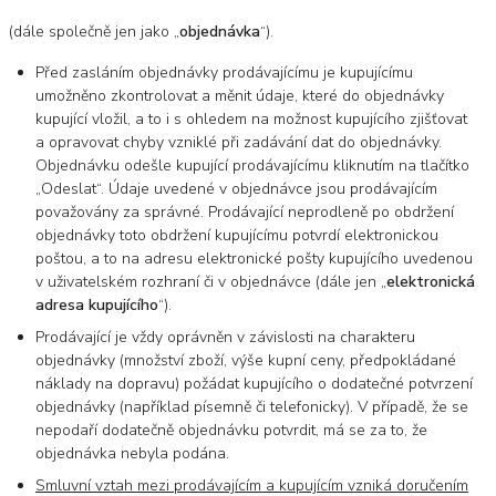
(dále společně jen jako „
objednávka
“).
Před zasláním objednávky prodávajícímu je kupujícímu
umožněno zkontrolovat a měnit údaje, které do objednávky
kupující vložil, a to i s ohledem na možnost kupujícího zjišťovat
a opravovat chyby vzniklé při zadávání dat do objednávky.
Objednávku odešle kupující prodávajícímu kliknutím na tlačítko
„Odeslat“. Údaje uvedené v objednávce jsou prodávajícím
považovány za správné. Prodávající neprodleně po obdržení
objednávky toto obdržení kupujícímu potvrdí elektronickou
poštou, a to na adresu elektronické pošty kupujícího uvedenou
v uživatelském rozhraní či v objednávce (dále jen „
elektronická
adresa kupujícího
“).
Prodávající je vždy oprávněn v závislosti na charakteru
objednávky (množství zboží, výše kupní ceny, předpokládané
náklady na dopravu) požádat kupujícího o dodatečné potvrzení
objednávky (například písemně či telefonicky). V případě, že se
nepodaří dodatečně objednávku potvrdit, má se za to, že
objednávka nebyla podána.
Smluvní vztah mezi prodávajícím a kupujícím vzniká doručením