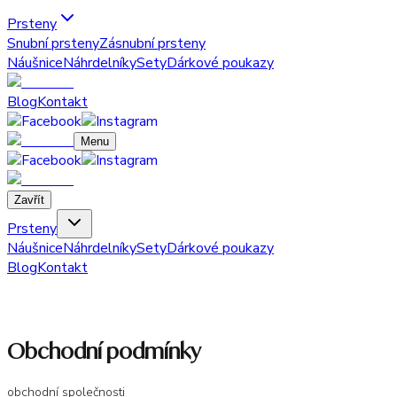
Prsteny
Snubní prsteny
Zásnubní prsteny
Náušnice
Náhrdelníky
Sety
Dárkové poukazy
Blog
Kontakt
Menu
Zavřít
Prsteny
Náušnice
Náhrdelníky
Sety
Dárkové poukazy
Blog
Kontakt
Obchodní podmínky
obchodní společnosti