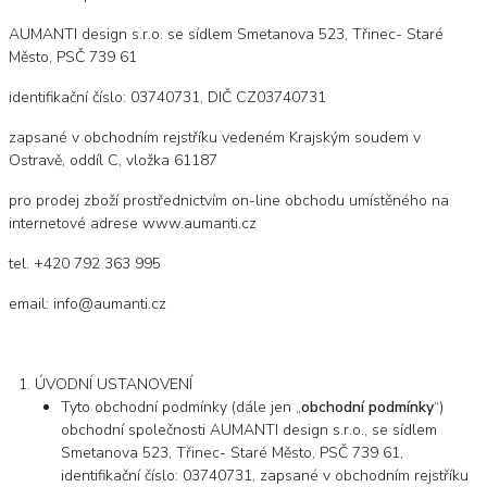
AUMANTI design s.r.o. se sídlem Smetanova 523, Třinec- Staré
Město, PSČ 739 61
identifikační číslo: 03740731, DIČ CZ03740731
zapsané v obchodním rejstříku vedeném Krajským soudem v
Ostravě, oddíl C, vložka 61187
pro prodej zboží prostřednictvím on-line obchodu umístěného na
internetové adrese www.aumanti.cz
tel. +420 792 363 995
email: info@aumanti.cz
ÚVODNÍ USTANOVENÍ
Tyto obchodní podmínky (dále jen „
obchodní podmínky
“)
obchodní společnosti AUMANTI design s.r.o., se sídlem
Smetanova 523, Třinec- Staré Město, PSČ 739 61,
identifikační číslo: 03740731, zapsané v obchodním rejstříku