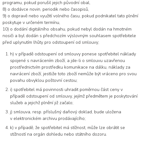
programu, pokud porušil jejich původní obal,
8) o dodávce novin, periodik nebo časopisů,
9) o dopravě nebo využití volného času, pokud podnikatel tato plnění
poskytuje v určeném termínu,
10) o dodání digitálního obsahu, pokud nebyl dodán na hmotném
nosiči a byl dodán s předchozím výslovným souhlasem spotřebitele
před uplynutím lhůty pro odstoupení od smlouvy;
h) v případě odstoupení od smlouvy ponese spotřebitel náklady
spojené s navrácením zboží, a jde-li o smlouvu uzavřenou
prostřednictvím prostředku komunikace na dálku, náklady za
navrácení zboží, jestliže toto zboží nemůže být vráceno pro svou
povahu obvyklou poštovní cestou;
i) spotřebitel má povinnosti uhradit poměrnou část ceny v
případě odstoupení od smlouvy, jejímž předmětem je poskytování
služeb a jejichž plnění již začalo;
j) smlouva, resp. příslušný daňový doklad, bude uložena
v elektronickém archivu prodávajícího;
k) v případě, že spotřebitel má stížnost, může lze obrátit se
stížností na orgán dohledu nebo státního dozoru.