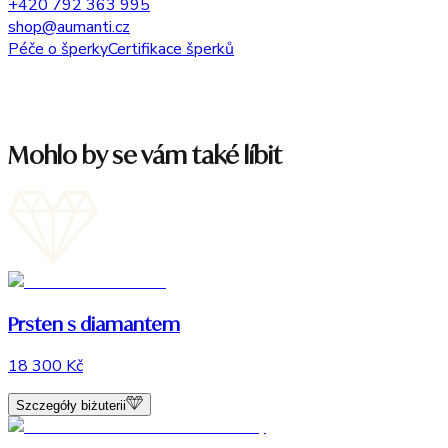
+420 792 363 995
shop@aumanti.cz
Péče o šperky
Certifikace šperků
Mohlo by se vám také líbit
Prsten s diamantem
18 300 Kč
Szczegóły biżuterii