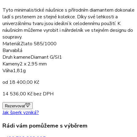
Tyto minimalistické náušnice s přírodním diamantem dokonale
ladí s prstenem ze stejné kolekce. Díky své lehkosti a
univerzálnímu tvaru jsou ideální k celodennímu použití. K
náušnicím můžeme vyrobit i náhrdelník ve stejném designu do
soupravy.
Materiál
Zlato 585/1000
Barva
bílá
Druh kamene
Diamant G/SI1
Kameny
2 x 2,95 mm
Váha
1,81g
od
18 400,00
Kč
14 536,00
Kč bez DPH
Rezervovat
Jak šperk vzniká?
Rádi vám pomůžeme s výběrem