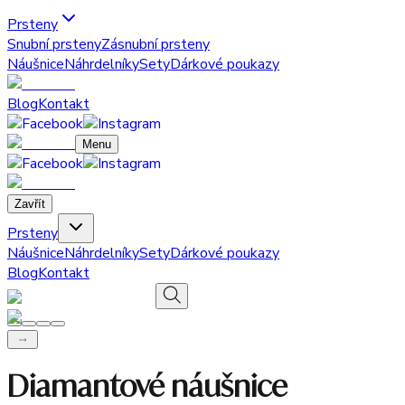
Prsteny
Snubní prsteny
Zásnubní prsteny
Náušnice
Náhrdelníky
Sety
Dárkové poukazy
Blog
Kontakt
Menu
Zavřít
Prsteny
Náušnice
Náhrdelníky
Sety
Dárkové poukazy
Blog
Kontakt
Diamantové náušnice