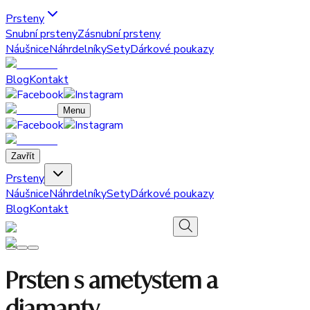
Prsteny
Snubní prsteny
Zásnubní prsteny
Náušnice
Náhrdelníky
Sety
Dárkové poukazy
Blog
Kontakt
Menu
Zavřít
Prsteny
Náušnice
Náhrdelníky
Sety
Dárkové poukazy
Blog
Kontakt
Prsten s ametystem a
diamanty