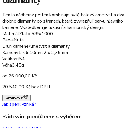
Tento nádherný prsten kombinuje sytě fialový ametyst a dva
drobné diamanty po stranách, které zvýrazňují barvu hlavního
kamene. Výsledkem je luxusní a harmonický design.
Materiál
Zlato 585/1000
Barva
žlutá
Druh kamene
Ametyst a diamanty
Kameny
1 x 6,10mm 2 x 2,75mm
Velikost
54
Váha
3,45g
od
26 000,00
Kč
20 540,00
Kč bez DPH
Rezervovat
Jak šperk vzniká?
Rádi vám pomůžeme s výběrem