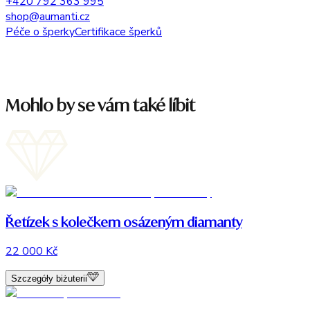
+420 792 363 995
shop@aumanti.cz
Péče o šperky
Certifikace šperků
Mohlo by se vám také líbit
Řetízek s kolečkem osázeným diamanty
22 000 Kč
Szczegóły biżuterii