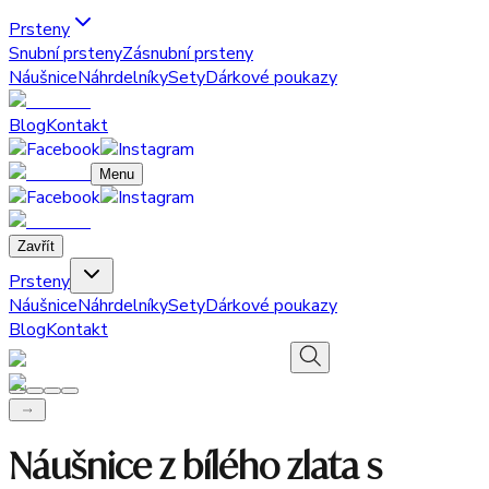
Prsteny
Snubní prsteny
Zásnubní prsteny
Náušnice
Náhrdelníky
Sety
Dárkové poukazy
Blog
Kontakt
Menu
Zavřít
Prsteny
Náušnice
Náhrdelníky
Sety
Dárkové poukazy
Blog
Kontakt
Náušnice z bílého zlata s