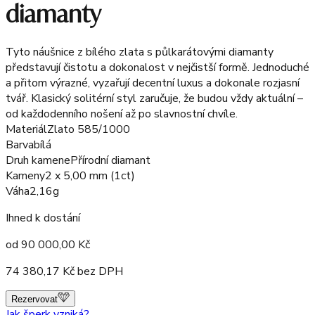
diamanty
Tyto náušnice z bílého zlata s půlkarátovými diamanty
představují čistotu a dokonalost v nejčistší formě. Jednoduché
a přitom výrazné, vyzařují decentní luxus a dokonale rozjasní
tvář. Klasický solitérní styl zaručuje, že budou vždy aktuální –
od každodenního nošení až po slavnostní chvíle.
Materiál
Zlato 585/1000
Barva
bílá
Druh kamene
Přírodní diamant
Kameny
2 x 5,00 mm (1ct)
Váha
2,16g
Ihned k dostání
od
90 000,00
Kč
74 380,17
Kč bez DPH
Rezervovat
Jak šperk vzniká?