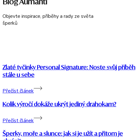
Blog Aumanti
Objevte inspirace, příběhy a rady ze světa
šperků
Zlaté tyčinky Personal Signature: Noste svůj příběh
stále u sebe
Přečíst článek
Kolik výročí dokáže ukrýt jediný drahokam?
Přečíst článek
Šperky, moře a slunce: jak si je užít a přitom je