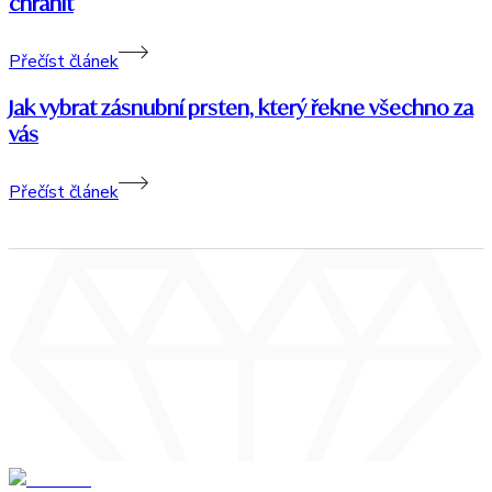
chránit
Přečíst článek
Jak vybrat zásnubní prsten, který řekne všechno za
vás
Přečíst článek