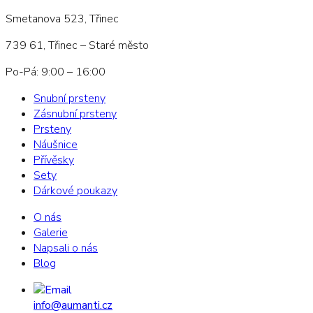
Smetanova 523, Třinec
739 61, Třinec – Staré město
Po-Pá: 9:00 – 16:00
Snubní prsteny
Zásnubní prsteny
Prsteny
Náušnice
Přívěsky
Sety
Dárkové poukazy
O nás
Galerie
Napsali o nás
Blog
info@aumanti.cz