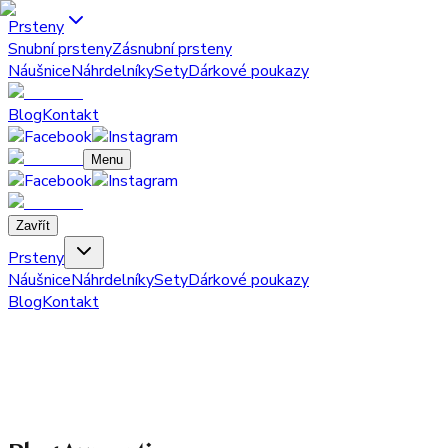
Prsteny
Snubní prsteny
Zásnubní prsteny
Náušnice
Náhrdelníky
Sety
Dárkové poukazy
Blog
Kontakt
Menu
Zavřít
Prsteny
Náušnice
Náhrdelníky
Sety
Dárkové poukazy
Blog
Kontakt