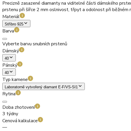
Precizně zasazené diamanty na viditelné části dámského prste
prstenu při šířce 2 mm oslnivost, třpyt a odolnost při běžném 
Materiál
i
Stříbro 925
Barva
i
Vyberte barvu snubních prstenů
Dámský
i
40
Pánský
i
40
Typ kamene
i
Laboratorně vytvořený diamant E-F/VS-SI1
Rytina
i
Doba zhotovení
i
3 týdny
Cenová kalkulace
i
—