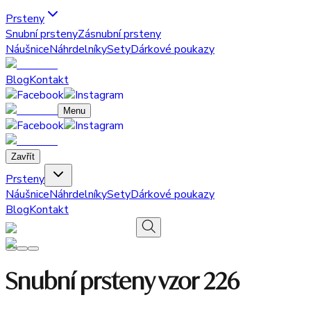
Prsteny
Snubní prsteny
Zásnubní prsteny
Náušnice
Náhrdelníky
Sety
Dárkové poukazy
Blog
Kontakt
Menu
Zavřít
Prsteny
Náušnice
Náhrdelníky
Sety
Dárkové poukazy
Blog
Kontakt
Snubní prsteny vzor 226