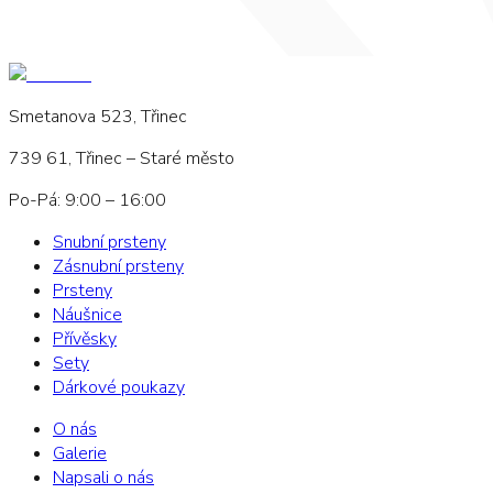
Smetanova 523, Třinec
739 61, Třinec – Staré město
Po-Pá: 9:00 – 16:00
Snubní prsteny
Zásnubní prsteny
Prsteny
Náušnice
Přívěsky
Sety
Dárkové poukazy
O nás
Galerie
Napsali o nás