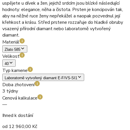
uspějete u dívek a žen, jejichž srdcím jsou blízké následující
hodnoty: elegance, něha a čistota. Prsten je koncipován tak,
aby na něžné ruce ženy nepřekážel a naopak pozvednul její
křehkost a krásu. Střed prstene rozzařuje do hladké obruby
vsazený přírodní diamant nebo laboratorně vytvořený
diamant.
Materiál
i
Zlato 585
Velikost
i
40
Typ kamene
i
Laboratorně vytvořený diamant E-F/VS-SI1
Doba zhotovení
i
3 týdny
Cenová kalkulace
i
—
Ihned k dostání
od
12 960,00
Kč