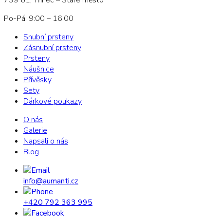
Po-Pá: 9:00 – 16:00
Snubní prsteny
Zásnubní prsteny
Prsteny
Náušnice
Přívěsky
Sety
Dárkové poukazy
O nás
Galerie
Napsali o nás
Blog
info@aumanti.cz
+420 792 363 995