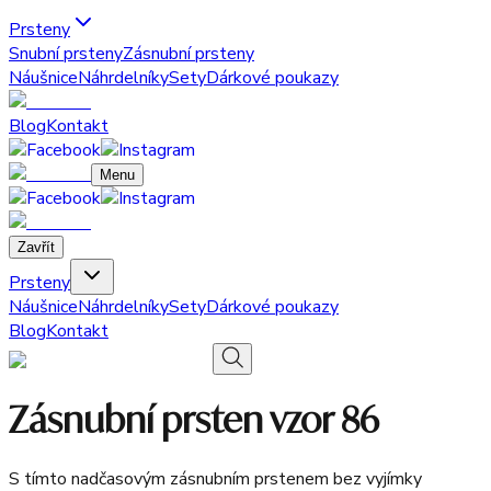
Prsteny
Snubní prsteny
Zásnubní prsteny
Náušnice
Náhrdelníky
Sety
Dárkové poukazy
Blog
Kontakt
Menu
Zavřít
Prsteny
Náušnice
Náhrdelníky
Sety
Dárkové poukazy
Blog
Kontakt
Zásnubní prsten vzor 86
S tímto nadčasovým zásnubním prstenem bez vyjímky