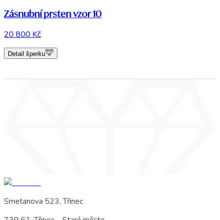
Zásnubní prsten vzor 10
20 800 Kč
Detail šperku
Smetanova 523, Třinec
739 61, Třinec – Staré město