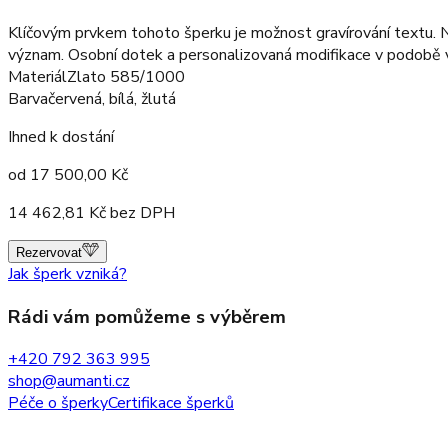
Klíčovým prvkem tohoto šperku je možnost gravírování textu. N
význam. Osobní dotek a personalizovaná modifikace v podobě výb
Materiál
Zlato 585/1000
Barva
červená, bílá, žlutá
Ihned k dostání
od
17 500,00
Kč
14 462,81
Kč bez DPH
Rezervovat
Jak šperk vzniká?
Rádi vám pomůžeme s výběrem
+420 792 363 995
shop@aumanti.cz
Péče o šperky
Certifikace šperků