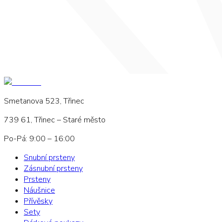
Smetanova 523, Třinec
739 61, Třinec – Staré město
Po-Pá: 9:00 – 16:00
Snubní prsteny
Zásnubní prsteny
Prsteny
Náušnice
Přívěsky
Sety