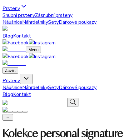
Prsteny
Snubní prsteny
Zásnubní prsteny
Náušnice
Náhrdelníky
Sety
Dárkové poukazy
Blog
Kontakt
Menu
Zavřít
Prsteny
Náušnice
Náhrdelníky
Sety
Dárkové poukazy
Blog
Kontakt
Kolekce personal signature