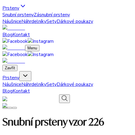
Prsteny
Snubní prsteny
Zásnubní prsteny
Náušnice
Náhrdelníky
Sety
Dárkové poukazy
Blog
Kontakt
Menu
Zavřít
Prsteny
Náušnice
Náhrdelníky
Sety
Dárkové poukazy
Blog
Kontakt
Snubní prsteny vzor 226