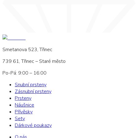
Smetanova 523, Třinec
739 61, Třinec – Staré město
Po-Pá: 9:00 – 16:00
Snubní prsteny
Zásnubní prsteny
Prsteny
Náušnice
Přívěsky
Sety
Dárkové poukazy
O nás