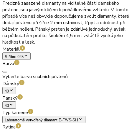
Precizně zasazené diamanty na viditelné části dámského
prstene jsou jasným klíčem k pohádkovému vzhledu. V tomto
případě více než obvykle doporučujeme zvolit diamanty, které
dodají prstenu při šířce 2 mm oslnivost, třpyt a odolnost při
běžném nošení. Pánský prsten je zdánlivě jednoduchý, avšak
na půlkulatém profilu, širokém 4,5 mm, zvláště vyniká jeho
hladkost a lesk.
Materiál
i
Stříbro 925
Barva
i
Vyberte barvu snubních prstenů
Dámský
i
40
Pánský
i
40
Typ kamene
i
Laboratorně vytvořený diamant E-F/VS-SI1
Rytina
i