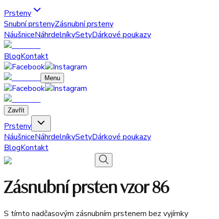
Prsteny
Snubní prsteny
Zásnubní prsteny
Náušnice
Náhrdelníky
Sety
Dárkové poukazy
Blog
Kontakt
Menu
Zavřít
Prsteny
Náušnice
Náhrdelníky
Sety
Dárkové poukazy
Blog
Kontakt
Zásnubní prsten vzor 86
S tímto nadčasovým zásnubním prstenem bez vyjímky