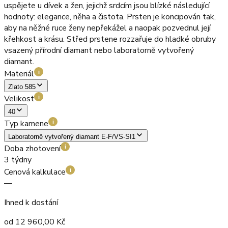
uspějete u dívek a žen, jejichž srdcím jsou blízké následující
hodnoty: elegance, něha a čistota. Prsten je koncipován tak,
aby na něžné ruce ženy nepřekážel a naopak pozvednul její
křehkost a krásu. Střed prstene rozzařuje do hladké obruby
vsazený přírodní diamant nebo laboratorně vytvořený
diamant.
Materiál
i
Zlato 585
Velikost
i
40
Typ kamene
i
Laboratorně vytvořený diamant E-F/VS-SI1
Doba zhotovení
i
3 týdny
Cenová kalkulace
i
—
Ihned k dostání
od
12 960,00
Kč