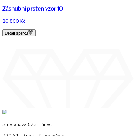
Zásnubní prsten vzor 10
20 800 Kč
Detail šperku
Smetanova 523, Třinec
739 61, Třinec – Staré město