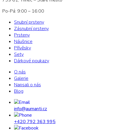
Po-Pá: 9:00 – 16:00
Snubní prsteny
Zásnubní prsteny
Prsteny
Náušnice
Přívěsky
Sety
Dárkové poukazy
O nás
Galerie
Napsali o nás
Blog
info@aumanti.cz
+420 792 363 995