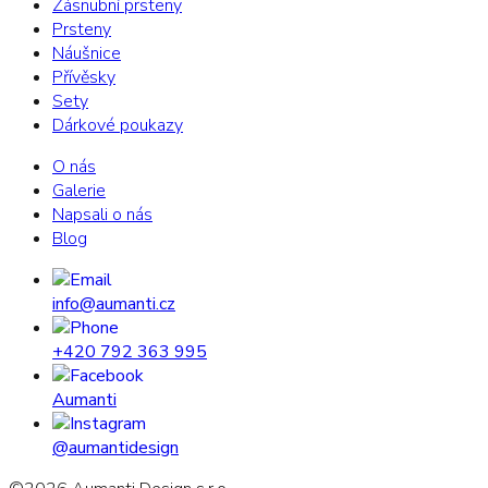
Zásnubní prsteny
Prsteny
Náušnice
Přívěsky
Sety
Dárkové poukazy
O nás
Galerie
Napsali o nás
Blog
info@aumanti.cz
+420 792 363 995
Aumanti
@aumantidesign