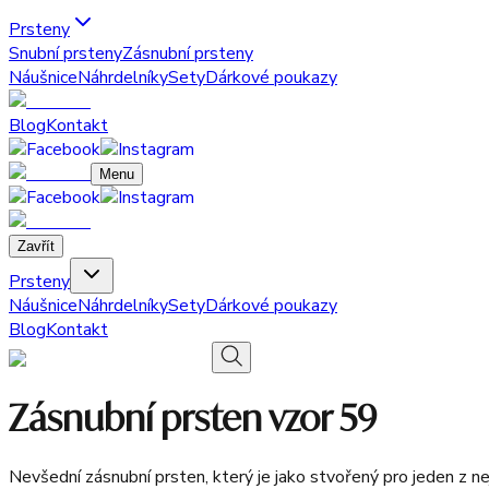
Prsteny
Snubní prsteny
Zásnubní prsteny
Náušnice
Náhrdelníky
Sety
Dárkové poukazy
Blog
Kontakt
Menu
Zavřít
Prsteny
Náušnice
Náhrdelníky
Sety
Dárkové poukazy
Blog
Kontakt
Zásnubní prsten vzor 59
Nevšední zásnubní prsten, který je jako stvořený pro jeden z nej