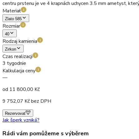
centru prstenu je ve 4 krapnách uchycen 3.5 mm ametyst, který
Materiał
i
Zlato 585
Rozmiar
i
40
Rodzaj kamienia
i
Zirkon
Czas realizacji
i
3 tygodnie
Kalkulacja ceny
i
—
od
11 800,00
Kč
9 752,07
Kč bez DPH
Rezervovat
Jak šperk vzniká?
Rádi vám pomůžeme s výběrem