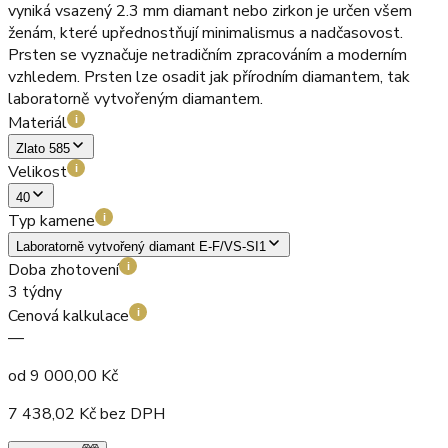
vyniká vsazený 2.3 mm diamant nebo zirkon je určen všem
ženám, které upřednostňují minimalismus a nadčasovost.
Prsten se vyznačuje netradičním zpracováním a moderním
vzhledem. Prsten lze osadit jak přírodním diamantem, tak
laboratorně vytvořeným diamantem.
Materiál
i
Zlato 585
Velikost
i
40
Typ kamene
i
Laboratorně vytvořený diamant E-F/VS-SI1
Doba zhotovení
i
3 týdny
Cenová kalkulace
i
—
od
9 000,00
Kč
7 438,02
Kč bez DPH