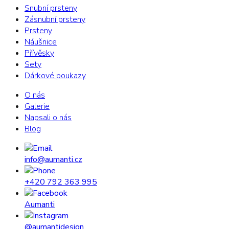
Snubní prsteny
Zásnubní prsteny
Prsteny
Náušnice
Přívěsky
Sety
Dárkové poukazy
O nás
Galerie
Napsali o nás
Blog
info@aumanti.cz
+420 792 363 995
Aumanti
@aumantidesign