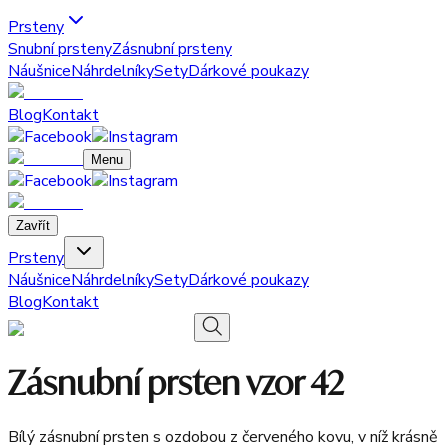
Prsteny
Snubní prsteny
Zásnubní prsteny
Náušnice
Náhrdelníky
Sety
Dárkové poukazy
Blog
Kontakt
Menu
Zavřít
Prsteny
Náušnice
Náhrdelníky
Sety
Dárkové poukazy
Blog
Kontakt
Zásnubní prsten vzor 42
Bílý zásnubní prsten s ozdobou z červeného kovu, v níž krásně