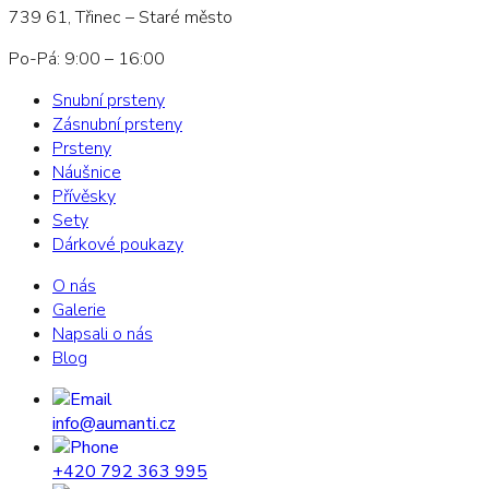
739 61, Třinec – Staré město
Po-Pá: 9:00 – 16:00
Snubní prsteny
Zásnubní prsteny
Prsteny
Náušnice
Přívěsky
Sety
Dárkové poukazy
O nás
Galerie
Napsali o nás
Blog
info@aumanti.cz
+420 792 363 995