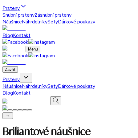
Prsteny
Snubní prsteny
Zásnubní prsteny
Náušnice
Náhrdelníky
Sety
Dárkové poukazy
Blog
Kontakt
Menu
Zavřít
Prsteny
Náušnice
Náhrdelníky
Sety
Dárkové poukazy
Blog
Kontakt
Briliantové náušnice