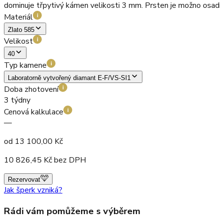
dominuje třpytivý kámen velikosti 3 mm. Prsten je možno osa
Materiál
i
Zlato 585
Velikost
i
40
Typ kamene
i
Laboratorně vytvořený diamant E-F/VS-SI1
Doba zhotovení
i
3 týdny
Cenová kalkulace
i
—
od
13 100,00
Kč
10 826,45
Kč bez DPH
Rezervovat
Jak šperk vzniká?
Rádi vám pomůžeme s výběrem