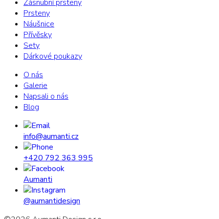
Zásnubní prsteny
Prsteny
Náušnice
Přívěsky
Sety
Dárkové poukazy
O nás
Galerie
Napsali o nás
Blog
info@aumanti.cz
+420 792 363 995
Aumanti
@aumantidesign