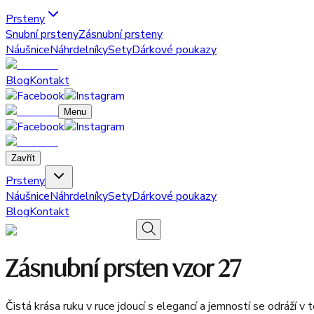
Prsteny
Snubní prsteny
Zásnubní prsteny
Náušnice
Náhrdelníky
Sety
Dárkové poukazy
Blog
Kontakt
Menu
Zavřít
Prsteny
Náušnice
Náhrdelníky
Sety
Dárkové poukazy
Blog
Kontakt
Zásnubní prsten vzor 27
Čistá krása ruku v ruce jdoucí s elegancí a jemností se odráží 