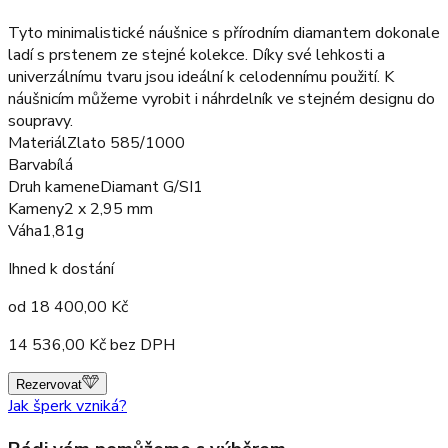
Tyto minimalistické náušnice s přírodním diamantem dokonale
ladí s prstenem ze stejné kolekce. Díky své lehkosti a
univerzálnímu tvaru jsou ideální k celodennímu použití. K
náušnicím můžeme vyrobit i náhrdelník ve stejném designu do
soupravy.
Materiál
Zlato 585/1000
Barva
bílá
Druh kamene
Diamant G/SI1
Kameny
2 x 2,95 mm
Váha
1,81g
Ihned k dostání
od
18 400,00
Kč
14 536,00
Kč bez DPH
Rezervovat
Jak šperk vzniká?