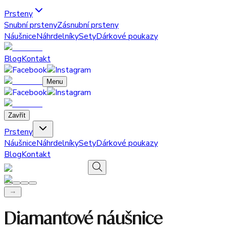
Prsteny
Snubní prsteny
Zásnubní prsteny
Náušnice
Náhrdelníky
Sety
Dárkové poukazy
Blog
Kontakt
Menu
Zavřít
Prsteny
Náušnice
Náhrdelníky
Sety
Dárkové poukazy
Blog
Kontakt
Diamantové náušnice