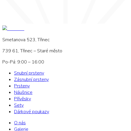
Smetanova 523, Třinec
739 61, Třinec – Staré město
Po-Pá: 9:00 – 16:00
Snubní prsteny
Zásnubní prsteny
Prsteny
Náušnice
Přívěsky
Sety
Dárkové poukazy
O nás
Galerie