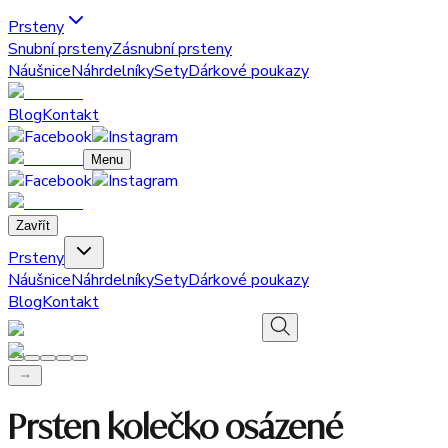
Prsteny
Snubní prsteny
Zásnubní prsteny
Náušnice
Náhrdelníky
Sety
Dárkové poukazy
Blog
Kontakt
Menu
Zavřít
Prsteny
Náušnice
Náhrdelníky
Sety
Dárkové poukazy
Blog
Kontakt
Prsten kolečko osázené