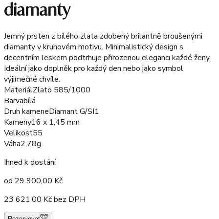
diamanty
Jemný prsten z bílého zlata zdobený brilantně broušenými
diamanty v kruhovém motivu. Minimalistický design s
decentním leskem podtrhuje přirozenou eleganci každé ženy.
Ideální jako doplněk pro každý den nebo jako symbol
výjimečné chvíle.
Materiál
Zlato 585/1000
Barva
bílá
Druh kamene
Diamant G/SI1
Kameny
16 x 1,45 mm
Velikost
55
Váha
2,78g
Ihned k dostání
od
29 900,00
Kč
23 621,00
Kč bez DPH
Rezervovat