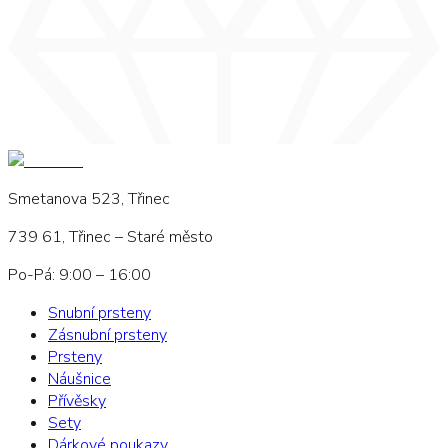
Smetanova 523, Třinec
739 61, Třinec – Staré město
Po-Pá: 9:00 – 16:00
Snubní prsteny
Zásnubní prsteny
Prsteny
Náušnice
Přívěsky
Sety
Dárkové poukazy