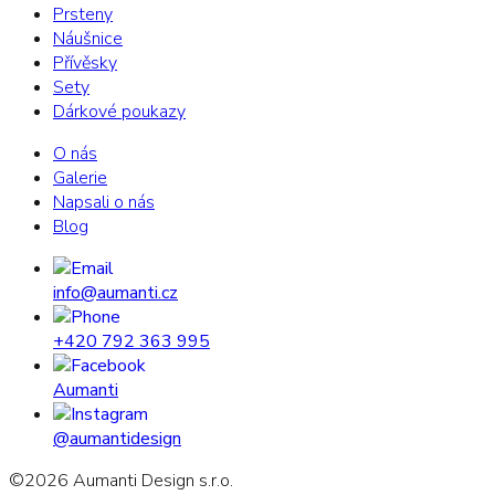
Prsteny
Náušnice
Přívěsky
Sety
Dárkové poukazy
O nás
Galerie
Napsali o nás
Blog
info@aumanti.cz
+420 792 363 995
Aumanti
@aumantidesign
©
2026
Aumanti Design s.r.o.