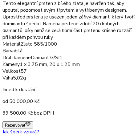
Tento elegantní prsten z bílého zlata je navržen tak, aby
upoutal pozornost svým třpytem a vytříbeným designem.
Uprostřed prstenu je usazen jeden zářivý diamant, který tvoří
dominantu šperku. Ramena prstene zdobí 20 drobných
diamantů, díky nimž se celá horní část prstenu krásně rozzáří
při každém pohybu ruky.
Materiál
Zlato 585/1000
Barva
bílá
Druh kamene
Diamant G/SI1
Kameny
1 x 3.75 mm, 20 x 1,25 mm
Velikost
57
Váha
5,02g
Ihned k dostání
od
50 000,00
Kč
39 500,00
Kč bez DPH
Rezervovat
Jak šperk vzniká?