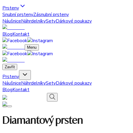
Prsteny
Snubní prsteny
Zásnubní prsteny
Náušnice
Náhrdelníky
Sety
Dárkové poukazy
Blog
Kontakt
Menu
Zavřít
Prsteny
Náušnice
Náhrdelníky
Sety
Dárkové poukazy
Blog
Kontakt
Diamantový prsten