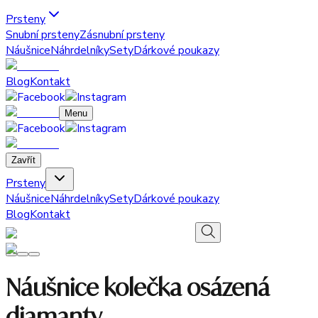
Prsteny
Snubní prsteny
Zásnubní prsteny
Náušnice
Náhrdelníky
Sety
Dárkové poukazy
Blog
Kontakt
Menu
Zavřít
Prsteny
Náušnice
Náhrdelníky
Sety
Dárkové poukazy
Blog
Kontakt
Náušnice kolečka osázená
diamanty