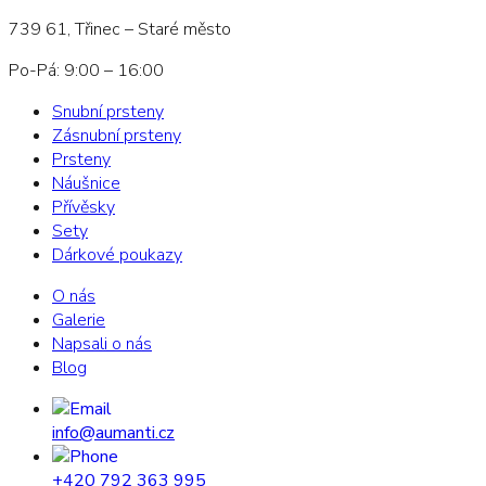
739 61, Třinec – Staré město
Po-Pá: 9:00 – 16:00
Snubní prsteny
Zásnubní prsteny
Prsteny
Náušnice
Přívěsky
Sety
Dárkové poukazy
O nás
Galerie
Napsali o nás
Blog
info@aumanti.cz
+420 792 363 995