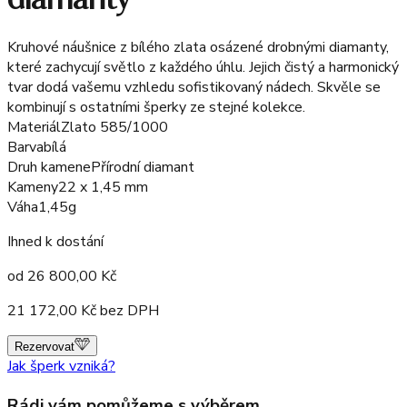
Kruhové náušnice z bílého zlata osázené drobnými diamanty,
které zachycují světlo z každého úhlu. Jejich čistý a harmonický
tvar dodá vašemu vzhledu sofistikovaný nádech. Skvěle se
kombinují s ostatními šperky ze stejné kolekce.
Materiál
Zlato 585/1000
Barva
bílá
Druh kamene
Přírodní diamant
Kameny
22 x 1,45 mm
Váha
1,45g
Ihned k dostání
od
26 800,00
Kč
21 172,00
Kč bez DPH
Rezervovat
Jak šperk vzniká?
Rádi vám pomůžeme s výběrem