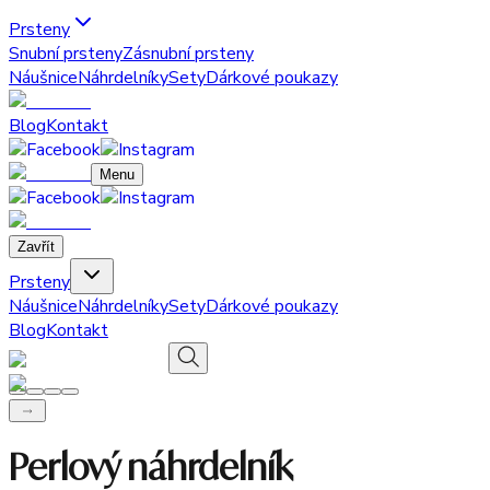
Prsteny
Snubní prsteny
Zásnubní prsteny
Náušnice
Náhrdelníky
Sety
Dárkové poukazy
Blog
Kontakt
Menu
Zavřít
Prsteny
Náušnice
Náhrdelníky
Sety
Dárkové poukazy
Blog
Kontakt
Perlový náhrdelník