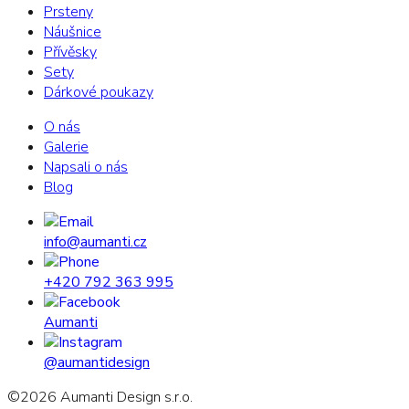
Prsteny
Náušnice
Přívěsky
Sety
Dárkové poukazy
O nás
Galerie
Napsali o nás
Blog
info@aumanti.cz
+420 792 363 995
Aumanti
@aumantidesign
©
2026
Aumanti Design s.r.o.