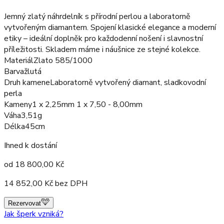
Jemný zlatý náhrdelník s přírodní perlou a laboratorně
vytvořeným diamantem. Spojení klasické elegance a moderní
etiky – ideální doplněk pro každodenní nošení i slavnostní
příležitosti. Skladem máme i náušnice ze stejné kolekce.
Materiál
Zlato 585/1000
Barva
žlutá
Druh kamene
Laboratorně vytvořený diamant, sladkovodní
perla
Kameny
1 x 2,25mm 1 x 7,50 - 8,00mm
Váha
3,51g
Délka
45cm
Ihned k dostání
od
18 800,00
Kč
14 852,00
Kč bez DPH
Rezervovat
Jak šperk vzniká?