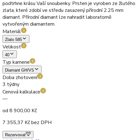
podtrhne krásu Vaší snoubenky. Prsten je vyroben ze žlutého
zlata, které zdobí ve středu zasazený přírodní 2.25 mm
diamant. Přírodní diamant lze nahradit laboratorně
vytvořeným diamantem.
Materiál
i
Zlato 585
Velikost
i
40
Typ kamene
i
Diamant GH/VS
Doba zhotovení
i
3 týdny
Cenová kalkulace
i
—
od
8 900,00
Kč
7 355,37
Kč bez DPH
Rezervovat