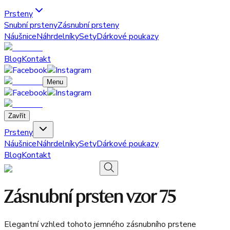
Prsteny
Snubní prsteny
Zásnubní prsteny
Náušnice
Náhrdelníky
Sety
Dárkové poukazy
Blog
Kontakt
Menu
Zavřít
Prsteny
Náušnice
Náhrdelníky
Sety
Dárkové poukazy
Blog
Kontakt
Zásnubní prsten vzor 75
Elegantní vzhled tohoto jemného zásnubního prstene