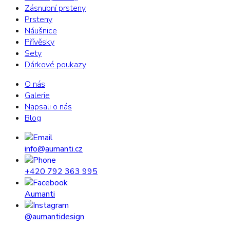
Zásnubní prsteny
Prsteny
Náušnice
Přívěsky
Sety
Dárkové poukazy
O nás
Galerie
Napsali o nás
Blog
info@aumanti.cz
+420 792 363 995
Aumanti
@aumantidesign